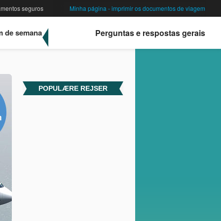
mentos seguros
Minha página - imprimir os documentos de viagem
im de semana
Perguntas e respostas gerais
POPULÆRE REJSER