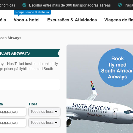
onómicas
Escolha entre mais de 300 transportadoras aéreas
Paga
check_circle
security
Poupe tempo & dinheiro
éis
Voos + hotel
Excursões & Atividades
Viagens de f
ican Airways
ICAN AIRWAYS
ays. Hos Ticket bestiller du enkelt fly
 priser på flybilletter med South
ta
Hora