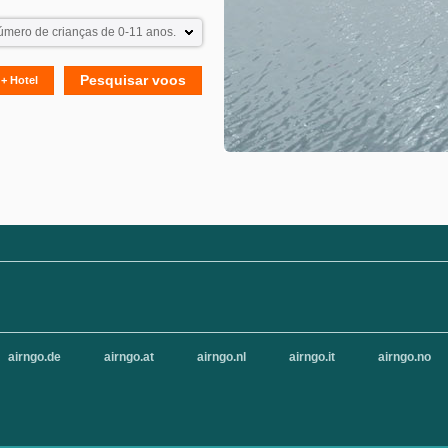
Pesquisar voos
+ Hotel
airngo.de
airngo.at
airngo.nl
airngo.it
airngo.no