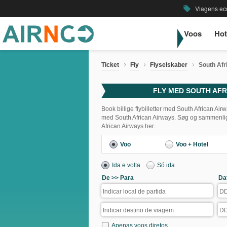
Viagens ec
local_offer
Voos
Hot
Ticket
Fly
Flyselskaber
South Afr
FLY MED SOUTH AFR
Book billige flybilletter med South African Airw
med South African Airways. Søg og sammenlign
African Airways her.
Voo
Voo + Hotel
Ida e volta
Só ida
De >> Para
Da
Apenas voos diretos