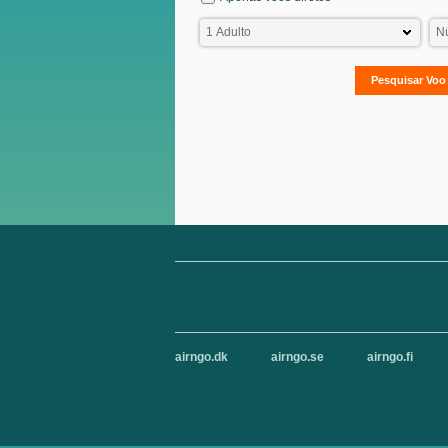
Pesquisar Voo 
airngo.dk
airngo.se
airngo.fi