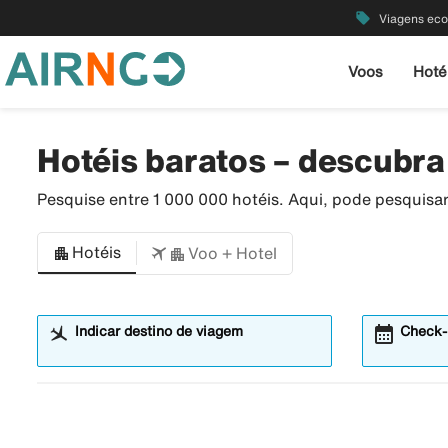
local_offer
Viagens ec
Voos
Hoté
Hotéis baratos – descubra
Pesquise entre 1 000 000 hotéis. Aqui, pode pesquisa
Hotéis
Voo + Hotel
calendar_month
Abre
Indicar destino de viagem
Check-
o
modal
de
calendá