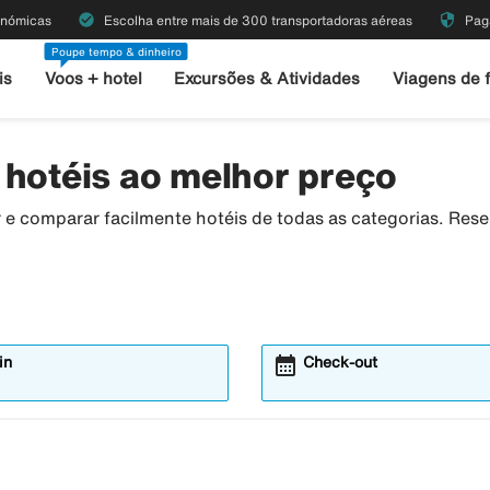
check_circle
security
onómicas
Escolha entre mais de 300 transportadoras aéreas
Pag
Poupe tempo & dinheiro
is
Voos + hotel
Excursões & Atividades
Viagens de 
 hotéis ao melhor preço
r e comparar facilmente hotéis de todas as categorias. Res
calendar_month
Abre
in
Check-out
o
modal
de
rio
calendário