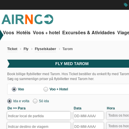
local_offer
Voos
Hotéis
Voos + hotel
Excursões & Atividades
Viag
Ticket
Fly
Flyselskaber
Tarom
FLY MED TAROM
Book billige flybilletter med Tarom. Hos Ticket bestiller du enkelt fly med Tarom
Søg og sammenlign priser på flybilletter med Tarom her.
Voo
Voo + Hotel
Ida e volta
Só ida
De >> Para
Data
Hora