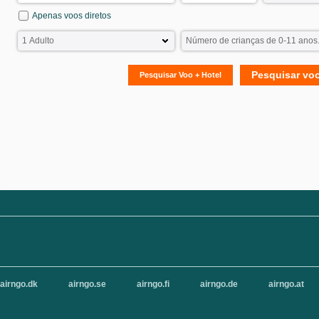
Apenas voos diretos
Pesquisar vo
Pesquisar Voo + Hotel
airngo.dk
airngo.se
airngo.fi
airngo.de
airngo.at