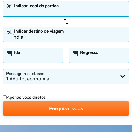
Indicar local de partida
sync_alt
Indicar destino de viagem
calendar_month
calendar_month
Ida
Regresso
Passageiros, classe
1 Adulto, economia
Apenas voos diretos
Pesquisar voos