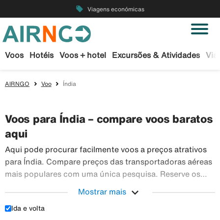
local_offer
Viagens económicas
Voos
Hotéis
Voos + hotel
Excursões & Atividades
Via
AIRNGO
Voo
Índia
Voos para Índia – compare voos baratos
aqui
Aqui pode procurar facilmente voos a preços atrativos
para Índia. Compare preços das transportadoras aéreas
mais populares com uma única pesquisa. Reserve os
seus bilhetes de avião em segurança na Airngo – temos
expand_more
Mostrar mais
Aqui pode 
um vasto leque de viagens para todo o mundo.
Ida e volta