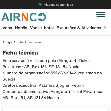
local_offer
Viagens económicas
Voos
Hotéis
Voos + hotel
Excursões & Atividades
Via
Airngo
Info
Impressum
Ficha técnica
Este serviço é realizado pela (Airngo.pt) Ticket
Privatresor AB, Box 151, SE-131 54 Nacka
Número de organização: 556233-9142, registado na
Suécia
Diretora executiva: Katarina Sjögren Petrini
Contacto administrativo (Airngo.pt) Ticket Privatresor
AB, Box 151, SE-131 54 Nacka