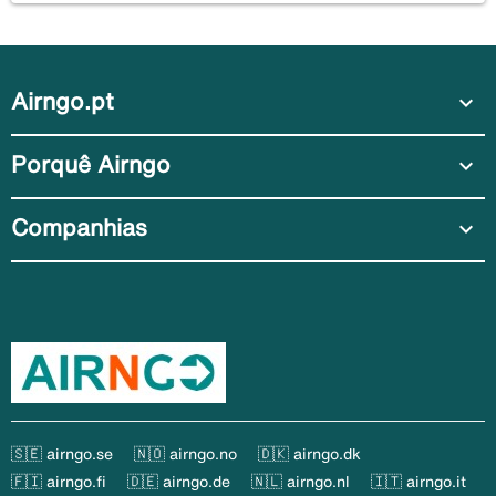
Airngo.pt
expand_more
Porquê Airngo
expand_more
Companhias
expand_more
🇸🇪 airngo.se
🇳🇴 airngo.no
🇩🇰 airngo.dk
🇫🇮 airngo.fi
🇩🇪 airngo.de
🇳🇱 airngo.nl
🇮🇹 airngo.it