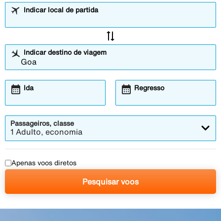
Indicar local de partida
sync_alt
Indicar destino de viagem
calendar_month
calendar_month
Ida
Regresso
Passageiros, classe
1 Adulto, economia
Apenas voos diretos
Pesquisar voos