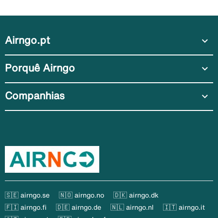
Airngo.pt
expand_more
Porquê Airngo
expand_more
Companhias
expand_more
🇸🇪 airngo.se
🇳🇴 airngo.no
🇩🇰 airngo.dk
🇫🇮 airngo.fi
🇩🇪 airngo.de
🇳🇱 airngo.nl
🇮🇹 airngo.it