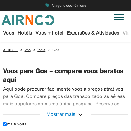
local_offer
Viagens económicas
Voos
Hotéis
Voos + hotel
Excursões & Atividades
Via
AIRNGO
Voo
Índia
Goa
Voos para Goa – compare voos baratos
aqui
Aqui pode procurar facilmente voos a preços atrativos
para Goa. Compare preços das transportadoras aéreas
mais populares com uma única pesquisa. Reserve os
seus bilhetes de avião em segurança na Airngo – temos
expand_more
Mostrar mais
Aqui pode 
um vasto leque de viagens para todo o mundo.
Ida e volta