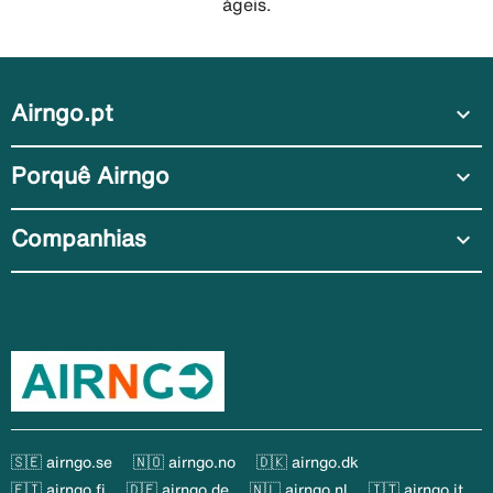
ágeis.
Airngo.pt
expand_more
Porquê Airngo
expand_more
Companhias
expand_more
🇸🇪 airngo.se
🇳🇴 airngo.no
🇩🇰 airngo.dk
🇫🇮 airngo.fi
🇩🇪 airngo.de
🇳🇱 airngo.nl
🇮🇹 airngo.it