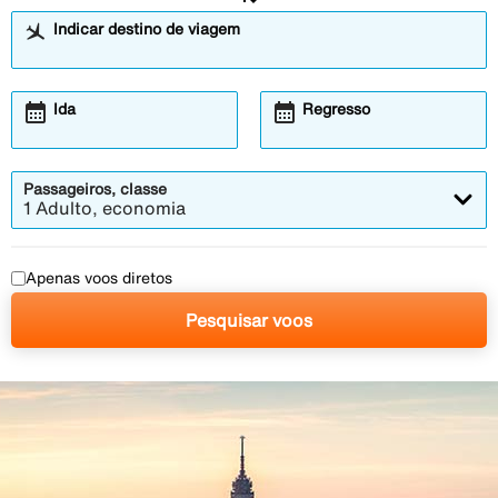
Indicar destino de viagem
calendar_month
calendar_month
Abre
Abre
Ida
Regresso
o
o
modal
modal
de
de
calendário
calendário
Passageiros, classe
1 Adulto, economia
Apenas voos diretos
Pesquisar voos