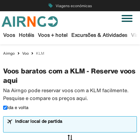
local_offer
Viagens económicas
Voos
Hotéis
Voos + hotel
Excursões & Atividades
Via
Airngo
Voo
KLM
Voos baratos com a KLM - Reserve voos
aqui
Na Airngo pode reservar voos com a KLM facilmente.
Pesquise e compare os preços aqui.
Ida e volta
Indicar local de partida
sync_alt