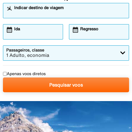
Indicar destino de viagem
calendar_month
calendar_month
Abre
Abre
Ida
Regresso
o
o
modal
modal
de
de
calendário
calendário
Passageiros, classe
1 Adulto, economia
Apenas voos diretos
Pesquisar voos