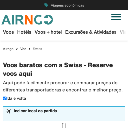
local_offer
Viagens económicas
Voos
Hotéis
Voos + hotel
Excursões & Atividades
Via
Airngo
Voo
Swiss
Voos baratos com a Swiss - Reserve
voos aqui
Aqui pode facilmente procurar e comparar preços de
diferentes transportadoras e encontrar o melhor preço.
Ida e volta
Indicar local de partida
sync_alt