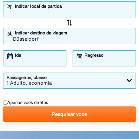
Indicar local de partida
sync_alt
Indicar destino de viagem
calendar_month
calendar_month
Ida
Regresso
Passageiros, classe
1 Adulto, economia
Apenas voos diretos
Pesquisar voos