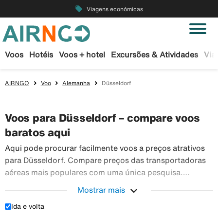
local_offer
Viagens económicas
Voos
Hotéis
Voos + hotel
Excursões & Atividades
Via
AIRNGO
Voo
Alemanha
Düsseldorf
Voos para Düsseldorf – compare voos
baratos aqui
Aqui pode procurar facilmente voos a preços atrativos
para Düsseldorf. Compare preços das transportadoras
aéreas mais populares com uma única pesquisa.
Reserve os seus bilhetes de avião em segurança na
expand_more
Mostrar mais
Airngo – temos um vasto leque de viagens para todo o
Ida e volta
Aqui pode procurar facilmente voos a preços atra
mundo.