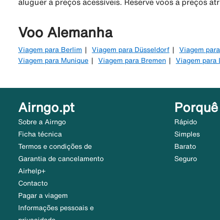
aluguer a preços acessíveis. Reserve voos a preços at
Voo Alemanha
Viagem para Berlim
Viagem para Düsseldorf
Viagem para
Viagem para Munique
Viagem para Bremen
Viagem para 
Airngo.pt
Porquê
Sobre a Airngo
Rápido
Ficha técnica
Simples
Termos e condições de
Barato
Garantia de cancelamento
Seguro
Airhelp+
Contacto
Pagar a viagem
Informações pessoais e