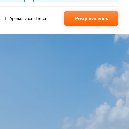
Pesquisar voos
Apenas voos diretos