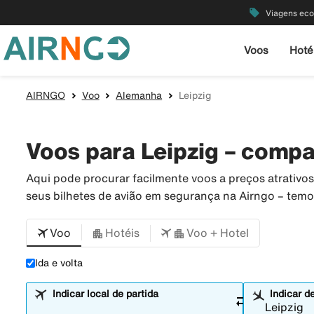
local_offer
Viagens ec
Voos
Hoté
AIRNGO
Voo
Alemanha
Leipzig
Voos para Leipzig – compa
Aqui pode procurar facilmente voos a preços atrativ
seus bilhetes de avião em segurança na Airngo – tem
Voo
Hotéis
Voo + Hotel
Ida e volta
Indicar local de partida
Indicar d
sync_alt