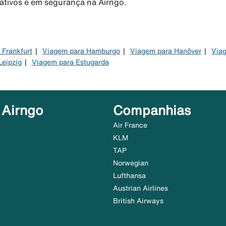
rativos e em segurança na Airngo.
 Frankfurt
Viagem para Hamburgo
Viagem para Hanôver
Viag
Leipzig
Viagem para Estugarda
 Airngo
Companhias
Air France
KLM
TAP
Norwegian
Lufthansa
Austrian Airlines
British Airways