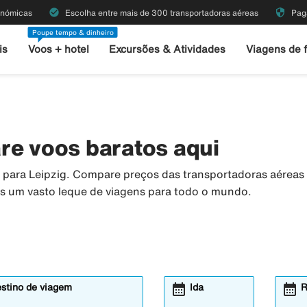
check_circle
security
onómicas
Escolha entre mais de 300 transportadoras aéreas
Pag
Poupe tempo & dinheiro
is
Voos + hotel
Excursões & Atividades
Viagens de 
re voos baratos aqui
os para Leipzig. Compare preços das transportadoras aérea
os um vasto leque de viagens para todo o mundo.
calendar_month
calendar_month
estino de viagem
Ida
R