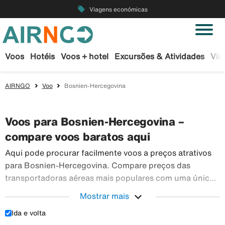
local_offer
Viagens económicas
Voos
Hotéis
Voos + hotel
Excursões & Atividades
Via
AIRNGO
Voo
Bosnien-Hercegovina
Voos para Bosnien-Hercegovina –
compare voos baratos aqui
Aqui pode procurar facilmente voos a preços atrativos
para Bosnien-Hercegovina. Compare preços das
transportadoras aéreas mais populares com uma única
pesquisa. Reserve os seus bilhetes de avião em
expand_more
Mostrar mais
segurança na Airngo – temos um vasto leque de viagens
Ida e volta
Aqui pode procurar facilmente voos a
para todo o mundo.