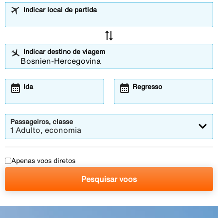
Indicar local de partida
sync_alt
Indicar destino de viagem
calendar_month
calendar_month
Ida
Regresso
Passageiros, classe
1 Adulto, economia
Apenas voos diretos
Pesquisar voos