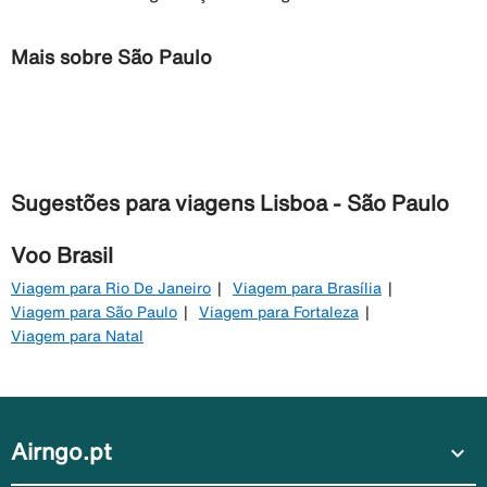
Mais sobre São Paulo
Sugestões para viagens Lisboa - São Paulo
Voo Brasil
Viagem para Rio De Janeiro
Viagem para Brasília
Viagem para São Paulo
Viagem para Fortaleza
Viagem para Natal
Airngo.pt
expand_more