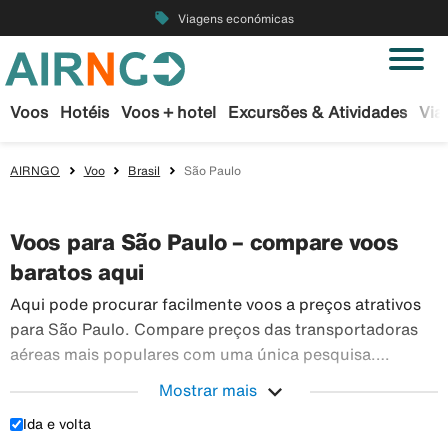
local_offer
Viagens económicas
Voos
Hotéis
Voos + hotel
Excursões & Atividades
Via
AIRNGO
Voo
Brasil
São Paulo
Voos para São Paulo – compare voos
baratos aqui
Aqui pode procurar facilmente voos a preços atrativos
para São Paulo. Compare preços das transportadoras
aéreas mais populares com uma única pesquisa.
Reserve os seus bilhetes de avião em segurança na
expand_more
Mostrar mais
Airngo – temos um vasto leque de viagens para todo o
Ida e volta
Aqui pode procurar facilmente voos a preços atr
mundo.