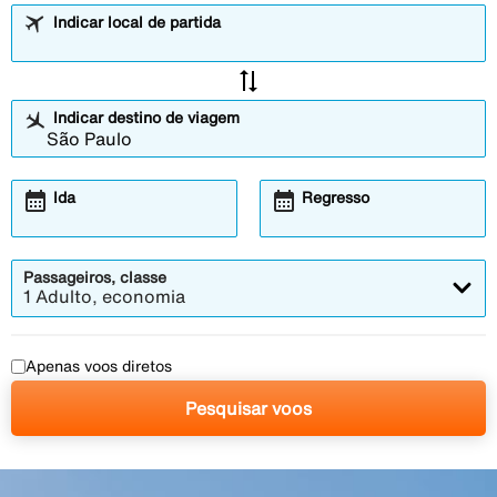
Indicar local de partida
sync_alt
Indicar destino de viagem
calendar_month
calendar_month
Ida
Regresso
Passageiros, classe
1 Adulto, economia
Apenas voos diretos
Pesquisar voos