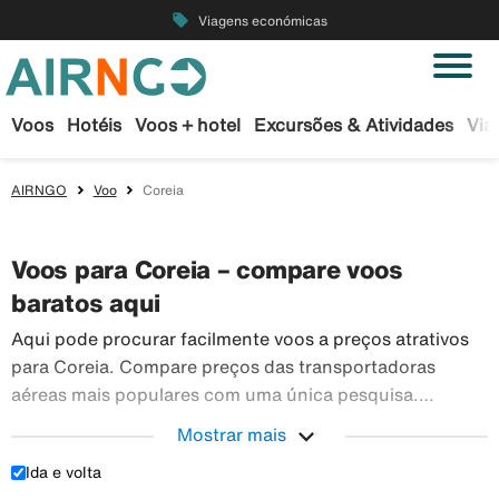
local_offer
Viagens económicas
Voos
Hotéis
Voos + hotel
Excursões & Atividades
Via
AIRNGO
Voo
Coreia
Voos para Coreia – compare voos
baratos aqui
Aqui pode procurar facilmente voos a preços atrativos
para Coreia. Compare preços das transportadoras
aéreas mais populares com uma única pesquisa.
Reserve os seus bilhetes de avião em segurança na
expand_more
Mostrar mais
Airngo – temos um vasto leque de viagens para todo o
Ida e volta
Aqui pode procurar facilmente voos a preços atra
mundo.