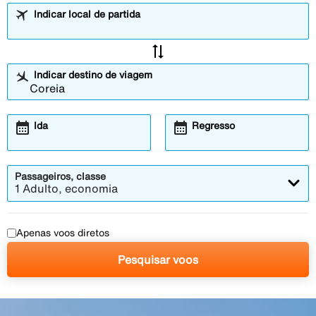
Indicar local de partida
sync_alt
Indicar destino de viagem
calendar_month
calendar_month
Ida
Regresso
Passageiros, classe
1 Adulto, economia
Apenas voos diretos
Pesquisar voos