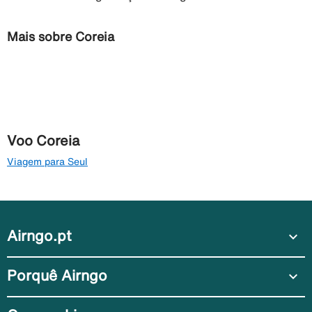
Mais sobre Coreia
Voo Coreia
Viagem para Seul
Airngo.pt
expand_more
Porquê Airngo
expand_more