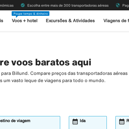
check_circle
security
onómicas
Escolha entre mais de 300 transportadoras aéreas
Pag
Poupe tempo & dinheiro
is
Voos + hotel
Excursões & Atividades
Viagens de 
re voos baratos aqui
s para Billund. Compare preços das transportadoras aérea
os um vasto leque de viagens para todo o mundo.
calendar_month
calendar_month
estino de viagem
Ida
R