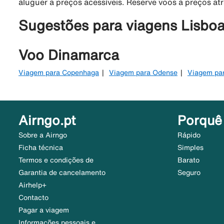
aluguer a preços acessíveis. Reserve voos a preços at
Sugestões para viagens Lisboa 
Voo Dinamarca
Viagem para Copenhaga
Viagem para Odense
Viagem par
Airngo.pt
Porquê
Sobre a Airngo
Rápido
Ficha técnica
Simples
Termos e condições de
Barato
Garantia de cancelamento
Seguro
Airhelp+
Contacto
Pagar a viagem
Informações pessoais e