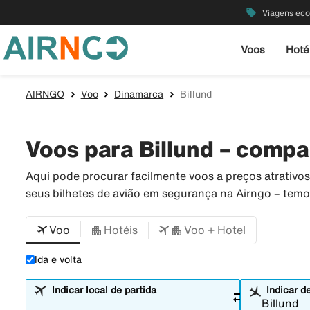
local_offer
Viagens ec
Voos
Hoté
AIRNGO
Voo
Dinamarca
Billund
Voos para Billund – compa
Aqui pode procurar facilmente voos a preços atrativo
seus bilhetes de avião em segurança na Airngo – tem
Voo
Hotéis
Voo + Hotel
Ida e volta
Indicar local de partida
Indicar d
sync_alt