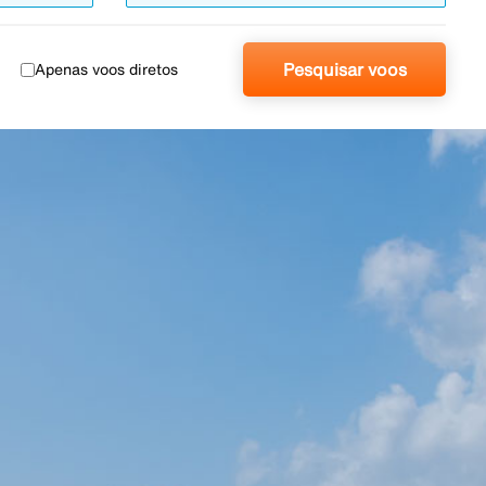
Pesquisar voos
Apenas voos diretos