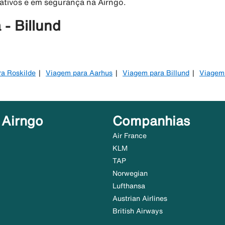
rativos e em segurança na Airngo.
- Billund
a Roskilde
Viagem para Aarhus
Viagem para Billund
Viagem 
 Airngo
Companhias
Air France
KLM
TAP
Norwegian
Lufthansa
Austrian Airlines
British Airways