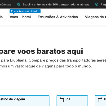
check_circle
security
onómicas
Escolha entre mais de 300 transportadoras aéreas
Pag
Poupe tempo & dinheiro
is
Voos + hotel
Excursões & Atividades
Viagens de 
pare voos baratos aqui
os para Liubliana. Compare preços das transportadoras aér
temos um vasto leque de viagens para todo o mundo.
calendar_month
calendar_month
estino de viagem
Ida
R