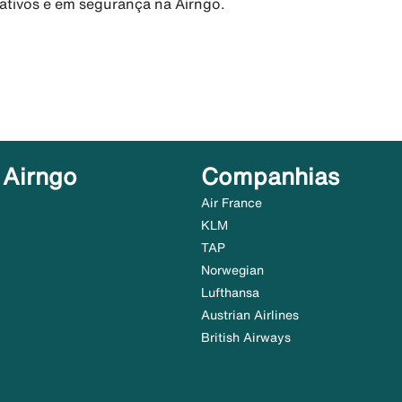
rativos e em segurança na Airngo.
 Airngo
Companhias
Air France
KLM
TAP
Norwegian
Lufthansa
Austrian Airlines
British Airways