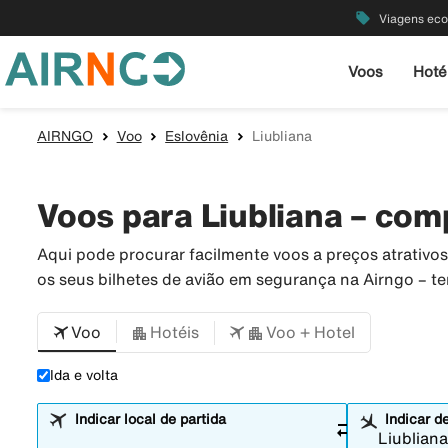
local_offer
Viagens ec
Voos
Hoté
AIRNGO
Voo
Eslovênia
Liubliana
Voos para Liubliana – com
Aqui pode procurar facilmente voos a preços atrativ
os seus bilhetes de avião em segurança na Airngo – 
Voo
Hotéis
Voo + Hotel
Ida e volta
Indicar local de partida
Indicar d
sync_alt