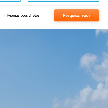
Pesquisar voos
Apenas voos diretos