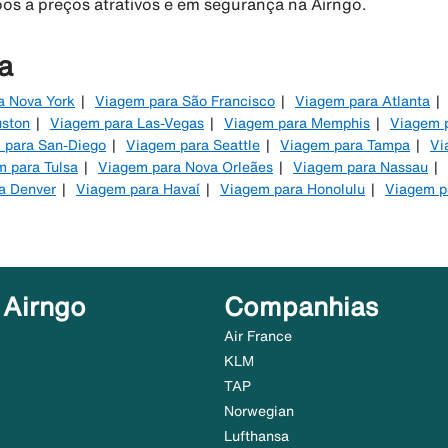
oos a preços atrativos e em segurança na Airngo.
a
a Nova York
Viagem para São Francisco
Viagem para Atlanta
uston
Viagem para Las-Vegas
Viagem para Memphis
Viagem p
 para San-Diego
Viagem para Seattle
Viagem para Tampa
Vi
 para Tulsa
Viagem para Nova Orleães
Viagem para Nassau
a Denver
Viagem para Havaí
Viagem para Honolulu
Viagem p
 Airngo
Companhias
Air France
KLM
TAP
Norwegian
Lufthansa