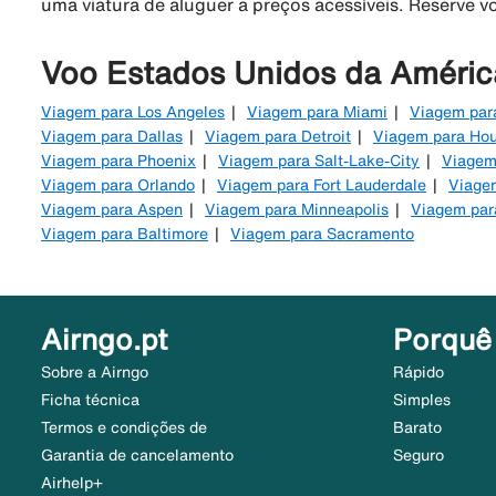
uma viatura de aluguer a preços acessíveis. Reserve v
Voo Estados Unidos da Améric
Viagem para Los Angeles
Viagem para Miami
Viagem par
Viagem para Dallas
Viagem para Detroit
Viagem para Ho
Viagem para Phoenix
Viagem para Salt-Lake-City
Viagem
Viagem para Orlando
Viagem para Fort Lauderdale
Viagem
Viagem para Aspen
Viagem para Minneapolis
Viagem par
Viagem para Baltimore
Viagem para Sacramento
Airngo.pt
Porquê
Sobre a Airngo
Rápido
Ficha técnica
Simples
Termos e condições de
Barato
Garantia de cancelamento
Seguro
Airhelp+