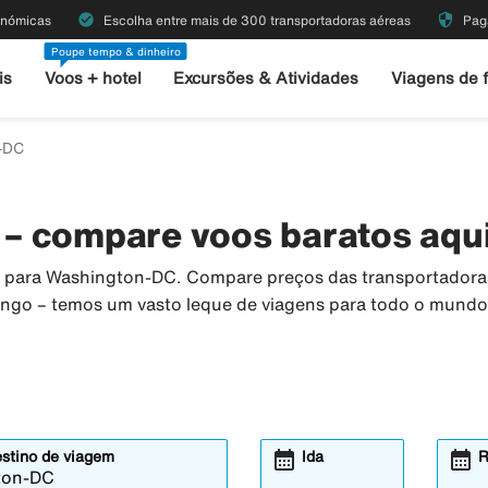
check_circle
security
onómicas
Escolha entre mais de 300 transportadoras aéreas
Pag
Poupe tempo & dinheiro
is
Voos + hotel
Excursões & Atividades
Viagens de 
-DC
– compare voos baratos aqu
os para Washington-DC. Compare preços das transportadora
irngo – temos um vasto leque de viagens para todo o mundo
calendar_month
calendar_month
estino de viagem
Ida
R