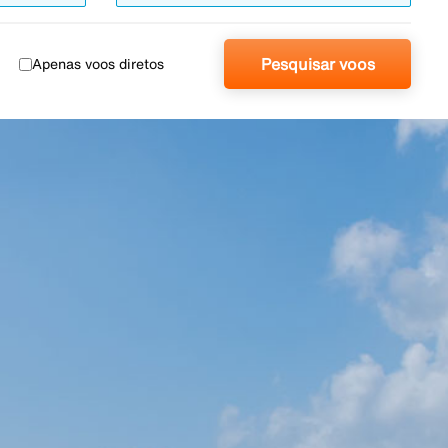
Pesquisar voos
Apenas voos diretos