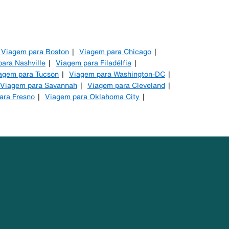
Viagem para Boston
Viagem para Chicago
ara Nashville
Viagem para Filadélfia
agem para Tucson
Viagem para Washington-DC
Viagem para Savannah
Viagem para Cleveland
ara Fresno
Viagem para Oklahoma City