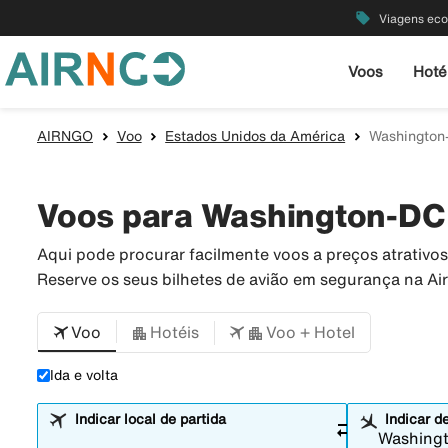
local_offer
Viagens ec
Voos
Hoté
AIRNGO
Voo
Estados Unidos da América
Washington
Voos para Washington-DC 
Aqui pode procurar facilmente voos a preços atrativ
Reserve os seus bilhetes de avião em segurança na A
Voo
Hotéis
Voo + Hotel
Ida e volta
Indicar local de partida
Indicar d
sync_alt