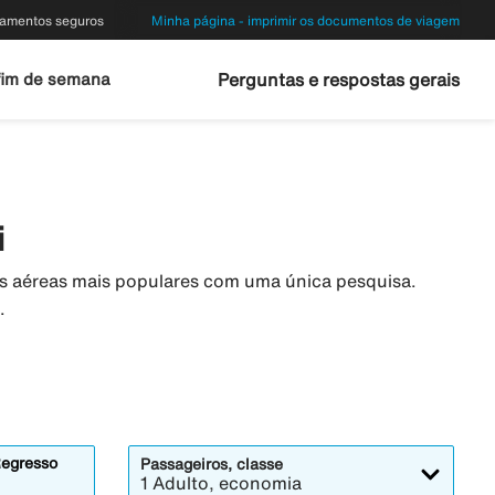
amentos seguros
Minha página - imprimir os documentos de viagem
fim de semana
Perguntas e respostas gerais
i
s aéreas mais populares com uma única pesquisa.
.
egresso
Passageiros, classe
1 Adulto, economia