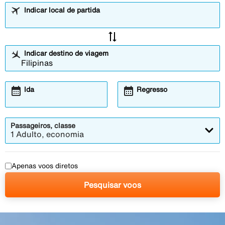
Indicar local de partida
sync_alt
Indicar destino de viagem
calendar_month
calendar_month
Ida
Regresso
Passageiros, classe
1 Adulto, economia
Apenas voos diretos
Pesquisar voos