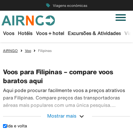
local_offer
Viagens económicas
Voos
Hotéis
Voos + hotel
Excursões & Atividades
Via
AIRNGO
Voo
Filipinas
Voos para Filipinas – compare voos
baratos aqui
Aqui pode procurar facilmente voos a preços atrativos
para Filipinas. Compare preços das transportadoras
aéreas mais populares com uma única pesquisa.
Reserve os seus bilhetes de avião em segurança na
expand_more
Mostrar mais
Airngo – temos um vasto leque de viagens para todo o
Ida e volta
Aqui pode procurar facilmente voos a preços atra
mundo.