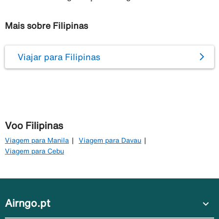
Mais sobre Filipinas
Viajar para Filipinas
Voo Filipinas
Viagem para Manila
Viagem para Davau
Viagem para Cebu
Airngo.pt
expand_more