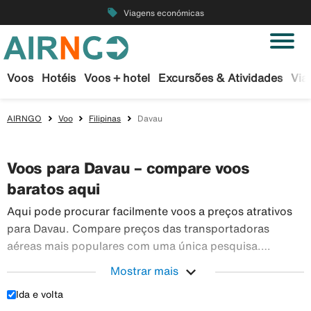
local_offer
Viagens económicas
Voos
Hotéis
Voos + hotel
Excursões & Atividades
Via
AIRNGO
Voo
Filipinas
Davau
Voos para Davau – compare voos
baratos aqui
Aqui pode procurar facilmente voos a preços atrativos
para Davau. Compare preços das transportadoras
aéreas mais populares com uma única pesquisa.
Reserve os seus bilhetes de avião em segurança na
expand_more
Mostrar mais
Airngo – temos um vasto leque de viagens para todo o
Ida e volta
Aqui pode procurar facilmente voos a preços atr
mundo.