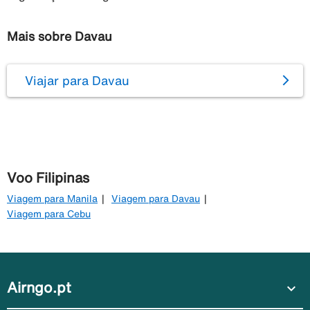
Mais sobre Davau
Viajar para Davau
Voo Filipinas
Viagem para Manila
Viagem para Davau
Viagem para Cebu
Airngo.pt
expand_more