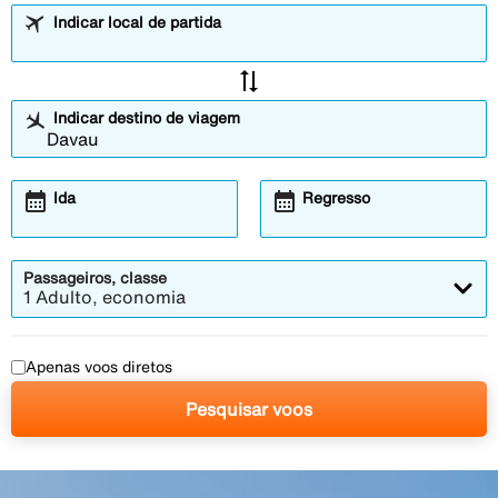
Indicar local de partida
sync_alt
Indicar destino de viagem
calendar_month
calendar_month
Ida
Regresso
Passageiros, classe
1 Adulto, economia
Apenas voos diretos
Pesquisar voos