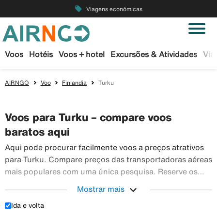
local_offer
Viagens económicas
Voos
Hotéis
Voos + hotel
Excursões & Atividades
Via
AIRNGO
Voo
Finlandia
Turku
Voos para Turku – compare voos
baratos aqui
Aqui pode procurar facilmente voos a preços atrativos
para Turku. Compare preços das transportadoras aéreas
mais populares com uma única pesquisa. Reserve os
seus bilhetes de avião em segurança na Airngo – temos
expand_more
Mostrar mais
Aqui pode 
um vasto leque de viagens para todo o mundo.
Ida e volta