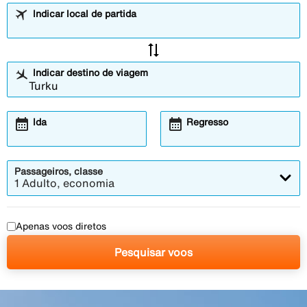
Indicar local de partida
sync_alt
Indicar destino de viagem
calendar_month
calendar_month
Ida
Regresso
Passageiros, classe
1 Adulto, economia
Apenas voos diretos
Pesquisar voos