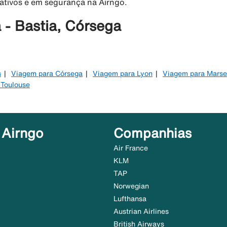
rativos e em segurança na Airngo.
 - Bastia, Córsega
s
Viagem para Córsega
Viagem para Lyon
Viagem para Marse
 Toulouse
 Airngo
Companhias
Air France
KLM
TAP
Norwegian
Lufthansa
Austrian Airlines
British Airways