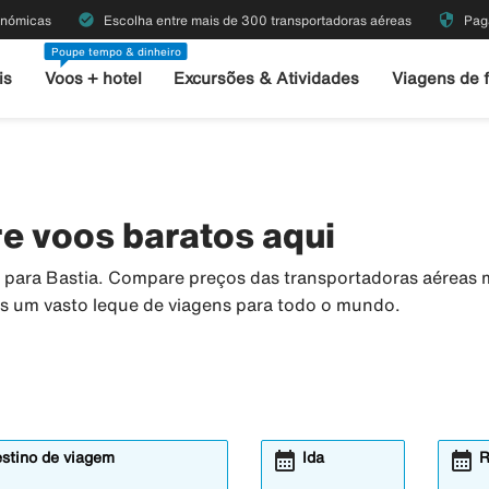
check_circle
security
onómicas
Escolha entre mais de 300 transportadoras aéreas
Pag
Poupe tempo & dinheiro
is
Voos + hotel
Excursões & Atividades
Viagens de 
e voos baratos aqui
os para Bastia. Compare preços das transportadoras aéreas
os um vasto leque de viagens para todo o mundo.
calendar_month
calendar_month
estino de viagem
Ida
R