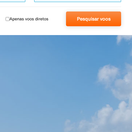
Pesquisar voos
Apenas voos diretos