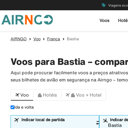
local_offer
Viagens ec
Voos
Hoté
AIRNGO
Voo
Franca
Bastia
Voos para Bastia – compar
Aqui pode procurar facilmente voos a preços atrativ
seus bilhetes de avião em segurança na Airngo – tem
Voo
Hotéis
Voo + Hotel
Ida e volta
Indicar local de partida
Indicar d
sync_alt