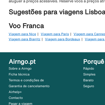
aluguer a preços acessíveis. Reserve voos a preços at
Sugestões para viagens Lisboa
Voo Franca
Viagem para Nice
Viagem para Paris
Viagem para Canne
Viagem para Biarritz
Viagem para Bordeaux
Viagem para
Airngo.pt
Porquê
Sobre a Airngo
Rápido
Ficha técnica
Simples
Termos e condições de
Barato
Garantia de cancelamento
Seguro
Airhelp+
Contacto
Pagar a viagem