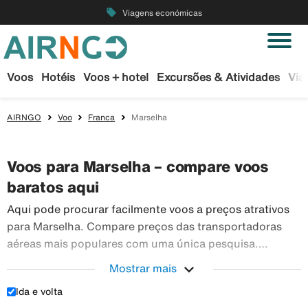
local_offer
Viagens económicas
Voos
Hotéis
Voos + hotel
Excursões & Atividades
Via
AIRNGO
Voo
Franca
Marselha
Voos para Marselha – compare voos
baratos aqui
Aqui pode procurar facilmente voos a preços atrativos
para Marselha. Compare preços das transportadoras
aéreas mais populares com uma única pesquisa.
Reserve os seus bilhetes de avião em segurança na
expand_more
Mostrar mais
Airngo – temos um vasto leque de viagens para todo o
Ida e volta
Aqui pode procurar facilmente voos a preços atr
mundo.