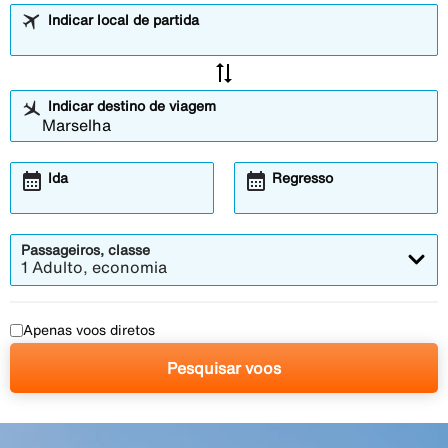
Indicar local de partida
sync_alt
Indicar destino de viagem
calendar_month
calendar_month
Ida
Regresso
Passageiros, classe
1 Adulto, economia
Apenas voos diretos
Pesquisar voos