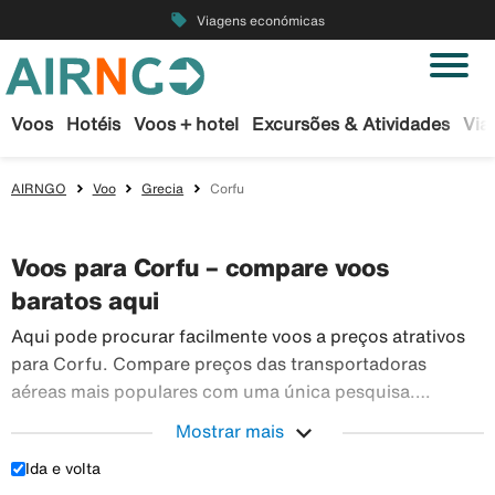
local_offer
Viagens económicas
Voos
Hotéis
Voos + hotel
Excursões & Atividades
Via
AIRNGO
Voo
Grecia
Corfu
Voos para Corfu – compare voos
baratos aqui
Aqui pode procurar facilmente voos a preços atrativos
para Corfu. Compare preços das transportadoras
aéreas mais populares com uma única pesquisa.
Reserve os seus bilhetes de avião em segurança na
expand_more
Mostrar mais
Airngo – temos um vasto leque de viagens para todo o
Ida e volta
Aqui pode procurar facilmente voos a preços atr
mundo.