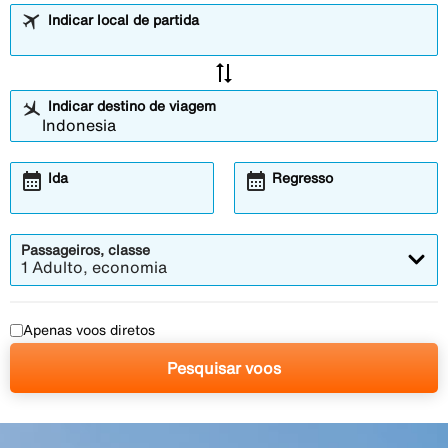
Indicar local de partida
sync_alt
Indicar destino de viagem
calendar_month
calendar_month
Ida
Regresso
Passageiros, classe
1 Adulto, economia
Apenas voos diretos
Pesquisar voos