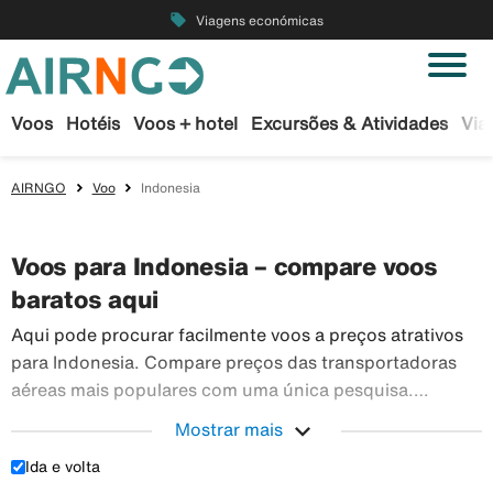
local_offer
Viagens económicas
Voos
Hotéis
Voos + hotel
Excursões & Atividades
Via
AIRNGO
Voo
Indonesia
Voos para Indonesia – compare voos
baratos aqui
Aqui pode procurar facilmente voos a preços atrativos
para Indonesia. Compare preços das transportadoras
aéreas mais populares com uma única pesquisa.
Reserve os seus bilhetes de avião em segurança na
expand_more
Mostrar mais
Airngo – temos um vasto leque de viagens para todo o
Ida e volta
Aqui pode procurar facilmente voos a preços atra
mundo.