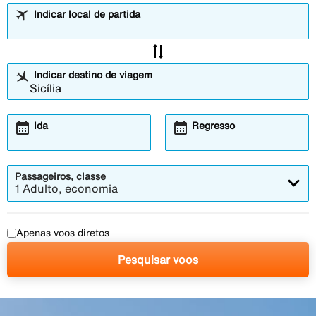
Indicar local de partida
sync_alt
Indicar destino de viagem
calendar_month
calendar_month
Ida
Regresso
Passageiros, classe
1 Adulto, economia
Apenas voos diretos
Pesquisar voos