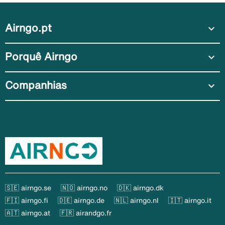
Airngo.pt
expand_more
Porquê Airngo
expand_more
Companhias
expand_more
🇸🇪 airngo.se
🇳🇴 airngo.no
🇩🇰 airngo.dk
🇫🇮 airngo.fi
🇩🇪 airngo.de
🇳🇱 airngo.nl
🇮🇹 airngo.it
🇦🇹 airngo.at
🇫🇷 airandgo.fr