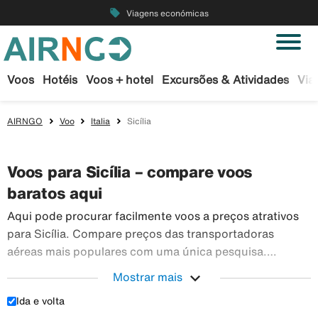
local_offer
Viagens económicas
Voos
Hotéis
Voos + hotel
Excursões & Atividades
Via
AIRNGO
Voo
Italia
Sicília
Voos para Sicília – compare voos
baratos aqui
Aqui pode procurar facilmente voos a preços atrativos
para Sicília. Compare preços das transportadoras
aéreas mais populares com uma única pesquisa.
Reserve os seus bilhetes de avião em segurança na
expand_more
Mostrar mais
Airngo – temos um vasto leque de viagens para todo o
Ida e volta
Aqui pode procurar facilmente voos a preços atra
mundo.