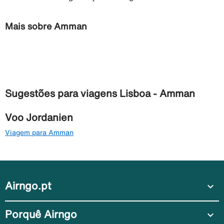
Mais sobre Amman
Sugestões para viagens Lisboa - Amman
Voo Jordanien
Viagem para Amman
Airngo.pt
expand_more
Porquê Airngo
expand_more