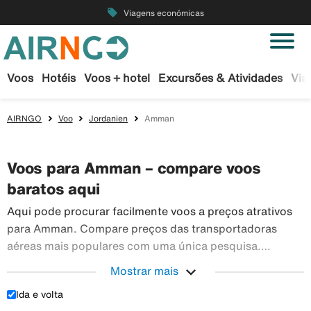
local_offer
Viagens económicas
Voos
Hotéis
Voos + hotel
Excursões & Atividades
Via
AIRNGO
Voo
Jordanien
Amman
Voos para Amman – compare voos
baratos aqui
Aqui pode procurar facilmente voos a preços atrativos
para Amman. Compare preços das transportadoras
aéreas mais populares com uma única pesquisa.
Reserve os seus bilhetes de avião em segurança na
expand_more
Mostrar mais
Airngo – temos um vasto leque de viagens para todo o
Ida e volta
Aqui pode procurar facilmente voos a preços atr
mundo.