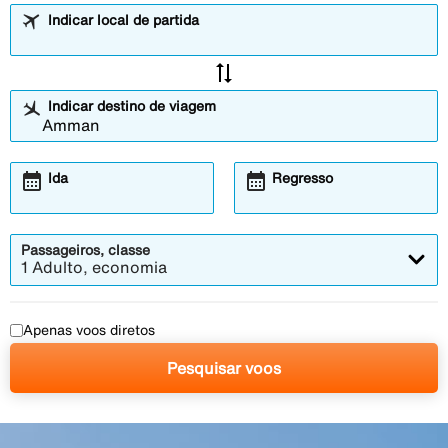
Indicar local de partida
sync_alt
Indicar destino de viagem
calendar_month
calendar_month
Ida
Regresso
Passageiros, classe
1 Adulto, economia
Apenas voos diretos
Pesquisar voos