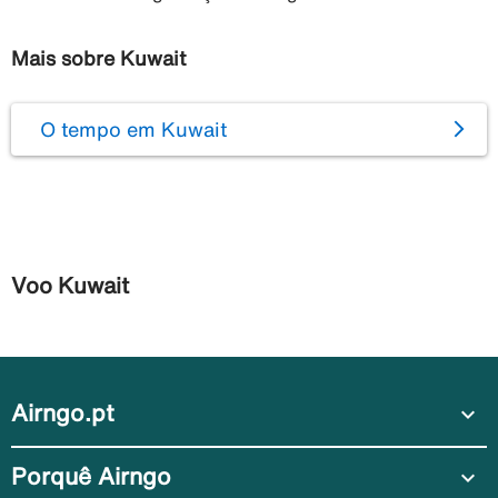
Mais sobre Kuwait
O tempo em Kuwait
Voo Kuwait
Airngo.pt
expand_more
Porquê Airngo
expand_more