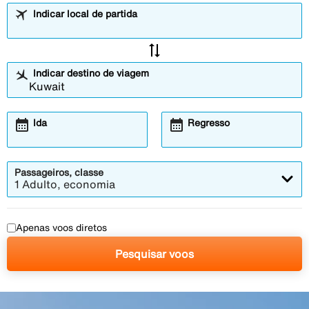
Indicar local de partida
sync_alt
Indicar destino de viagem
calendar_month
calendar_month
Ida
Regresso
Passageiros, classe
1 Adulto, economia
Apenas voos diretos
Pesquisar voos