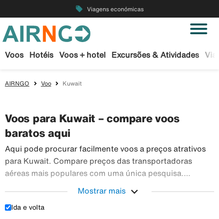
local_offer
Viagens económicas
Voos
Hotéis
Voos + hotel
Excursões & Atividades
Via
AIRNGO
Voo
Kuwait
Voos para Kuwait – compare voos
baratos aqui
Aqui pode procurar facilmente voos a preços atrativos
para Kuwait. Compare preços das transportadoras
aéreas mais populares com uma única pesquisa.
Reserve os seus bilhetes de avião em segurança na
expand_more
Mostrar mais
Airngo – temos um vasto leque de viagens para todo o
Ida e volta
Aqui pode procurar facilmente voos a preços atr
mundo.