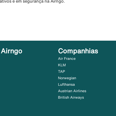
rativos e em segurança na Airngo.
 Airngo
Companhias
Air France
KLM
TAP
Norwegian
Lufthansa
Austrian Airlines
British Airways