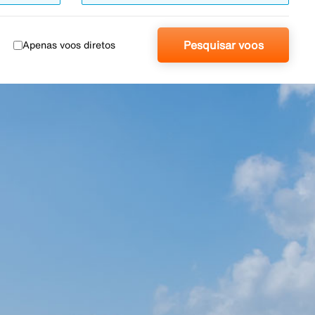
Pesquisar voos
Apenas voos diretos