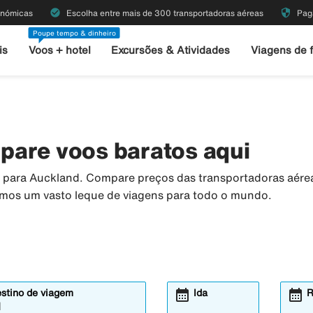
check_circle
security
onómicas
Escolha entre mais de 300 transportadoras aéreas
Pag
Poupe tempo & dinheiro
is
Voos + hotel
Excursões & Atividades
Viagens de 
pare voos baratos aqui
os para Auckland. Compare preços das transportadoras aér
temos um vasto leque de viagens para todo o mundo.
calendar_month
calendar_month
estino de viagem
Ida
R