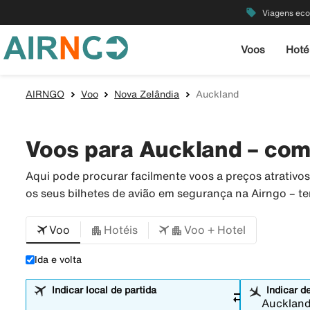
local_offer
Viagens ec
Voos
Hoté
AIRNGO
Voo
Nova Zelândia
Auckland
Voos para Auckland – com
Aqui pode procurar facilmente voos a preços atrativ
os seus bilhetes de avião em segurança na Airngo – 
Voo
Hotéis
Voo + Hotel
Ida e volta
Indicar local de partida
Indicar d
sync_alt