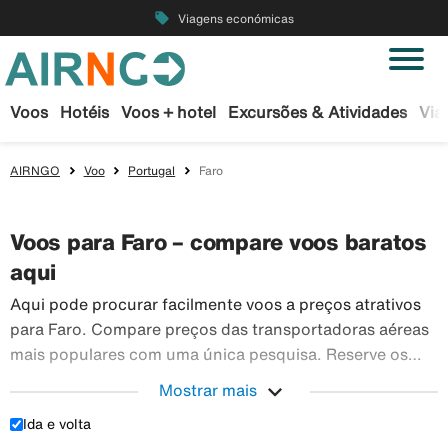
local_offer
Viagens económicas
Voos
Hotéis
Voos + hotel
Excursões & Atividades
Via
AIRNGO
Voo
Portugal
Faro
Voos para Faro – compare voos baratos
aqui
Aqui pode procurar facilmente voos a preços atrativos
para Faro. Compare preços das transportadoras aéreas
mais populares com uma única pesquisa. Reserve os
seus bilhetes de avião em segurança na Airngo – temos
expand_more
Mostrar mais
Aqui pode 
um vasto leque de viagens para todo o mundo.
Ida e volta