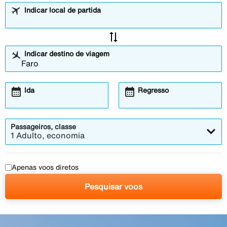
Indicar local de partida
sync_alt
Indicar destino de viagem
calendar_month
calendar_month
Ida
Regresso
Passageiros, classe
1 Adulto, economia
Apenas voos diretos
Pesquisar voos