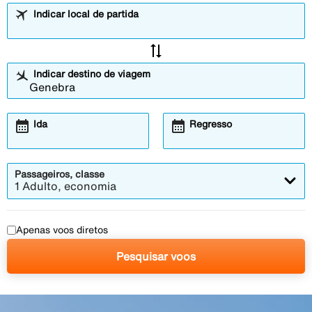
Indicar local de partida
sync_alt
Indicar destino de viagem
calendar_month
calendar_month
Ida
Regresso
Passageiros, classe
1 Adulto, economia
Apenas voos diretos
Pesquisar voos