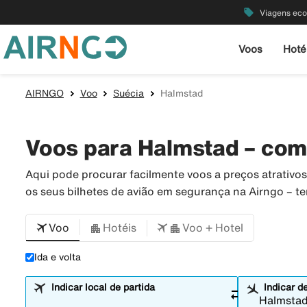
local_offer
Viagens ec
Voos
Hoté
AIRNGO
Voo
Suécia
Halmstad
Voos para Halmstad – com
Aqui pode procurar facilmente voos a preços atrativ
os seus bilhetes de avião em segurança na Airngo – 
Voo
Hotéis
Voo + Hotel
Ida e volta
Indicar local de partida
Indicar d
sync_alt