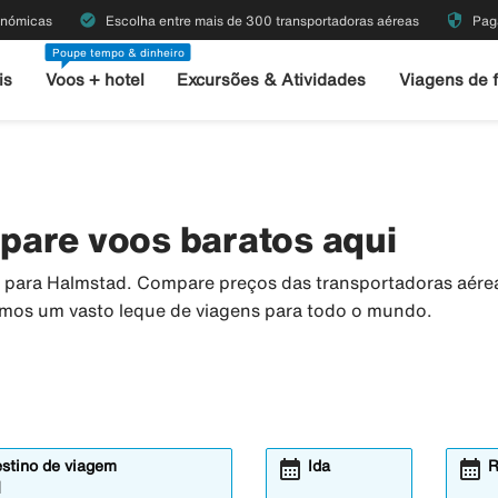
check_circle
security
onómicas
Escolha entre mais de 300 transportadoras aéreas
Pag
Poupe tempo & dinheiro
is
Voos + hotel
Excursões & Atividades
Viagens de 
pare voos baratos aqui
os para Halmstad. Compare preços das transportadoras aér
temos um vasto leque de viagens para todo o mundo.
calendar_month
calendar_month
estino de viagem
Ida
R