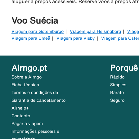
aluguer a preços acessíveis. Reserve voos a preços at
Voo Suécia
Viagem para Gotemburgo
Viagem para Helsingborg
Viage
Viagem para Umeå
Viagem para Visby
Viagem para Öste
Airngo.pt
Porquê
Sobre a Airngo
Rápido
Ficha técnica
Simples
Termos e condições de
Barato
Garantia de cancelamento
Seguro
Airhelp+
Contacto
Pagar a viagem
Informações pessoais e