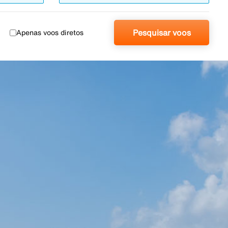
Pesquisar voos
Apenas voos diretos