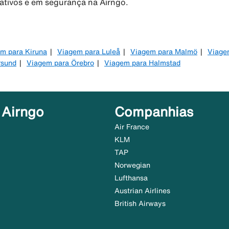
rativos e em segurança na Airngo.
m para Kiruna
Viagem para Luleå
Viagem para Malmö
Viage
rsund
Viagem para Örebro
Viagem para Halmstad
 Airngo
Companhias
Air France
KLM
TAP
Norwegian
Lufthansa
Austrian Airlines
British Airways