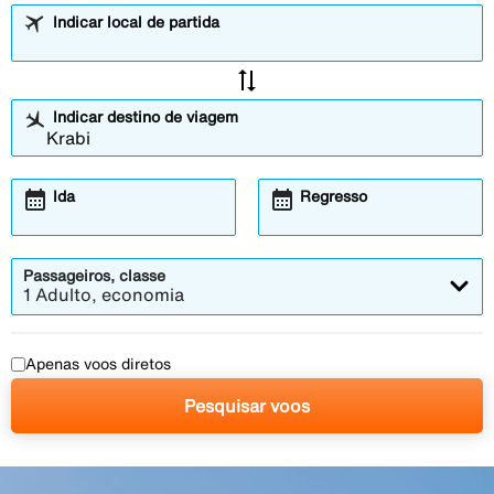
Indicar local de partida
sync_alt
Indicar destino de viagem
calendar_month
calendar_month
Ida
Regresso
Passageiros, classe
1 Adulto, economia
Apenas voos diretos
Pesquisar voos