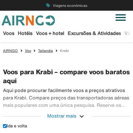
local_offer
Viagens económicas
Voos
Hotéis
Voos + hotel
Excursões & Atividades
Via
AIRNGO
Voo
Tailandia
Krabi
Voos para Krabi – compare voos baratos
aqui
Aqui pode procurar facilmente voos a preços atrativos
para Krabi. Compare preços das transportadoras aéreas
mais populares com uma única pesquisa. Reserve os
seus bilhetes de avião em segurança na Airngo – temos
expand_more
Mostrar mais
Aqui pode 
um vasto leque de viagens para todo o mundo.
Ida e volta