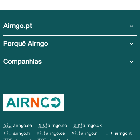
Airngo.pt
expand_more
Porquê Airngo
expand_more
Companhias
expand_more
🇸🇪 airngo.se
🇳🇴 airngo.no
🇩🇰 airngo.dk
🇫🇮 airngo.fi
🇩🇪 airngo.de
🇳🇱 airngo.nl
🇮🇹 airngo.it