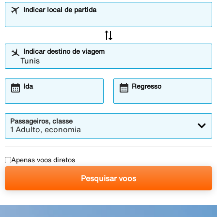
Indicar local de partida
sync_alt
Indicar destino de viagem
calendar_month
calendar_month
Ida
Regresso
Passageiros, classe
1 Adulto, economia
Apenas voos diretos
Pesquisar voos