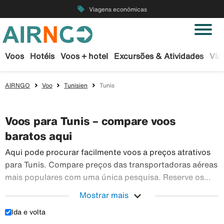
local_offer
Viagens económicas
Voos
Hotéis
Voos + hotel
Excursões & Atividades
Via
AIRNGO
Voo
Tunisien
Tunis
Voos para Tunis – compare voos
baratos aqui
Aqui pode procurar facilmente voos a preços atrativos
para Tunis. Compare preços das transportadoras aéreas
mais populares com uma única pesquisa. Reserve os
seus bilhetes de avião em segurança na Airngo – temos
expand_more
Mostrar mais
Aqui pode 
um vasto leque de viagens para todo o mundo.
Ida e volta