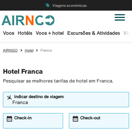
local_offer
Viagens económicas
Voos
Hotéis
Voos + hotel
Excursões & Atividades
Via
AIRNGO
Hotel
Franca
Hotel Franca
Pesquisar as melhores tarifas de hotel em Franca.
Indicar destino de viagem
calendar_month
calendar_month
Check-in
Check-out