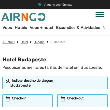
local_offer
Viagens económicas
Voos
Hotéis
Voos + hotel
Excursões & Atividades
Via
AIRNGO
Hotel
Hungria
Budapeste
Hotel Budapeste
Pesquisar as melhores tarifas de hotel em Budapeste.
Indicar destino de viagem
calendar_month
calendar_month
Check-in
Check-out