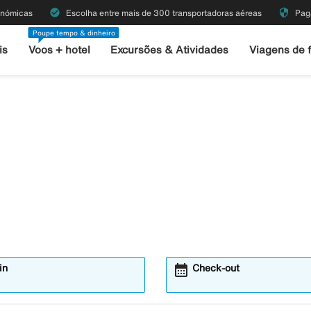
check_circle
security
onómicas
Escolha entre mais de 300 transportadoras aéreas
Pag
Poupe tempo & dinheiro
is
Voos + hotel
Excursões & Atividades
Viagens de 
calendar_month
in
Check-out