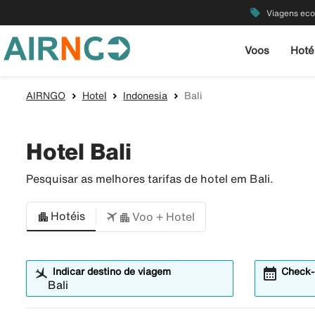
local_offer
Viagens ec
Voos
Hoté
AIRNGO
Hotel
Indonesia
Bali
Hotel Bali
Pesquisar as melhores tarifas de hotel em Bali.
Hotéis
Voo + Hotel
calendar_month
Indicar destino de viagem
Check-