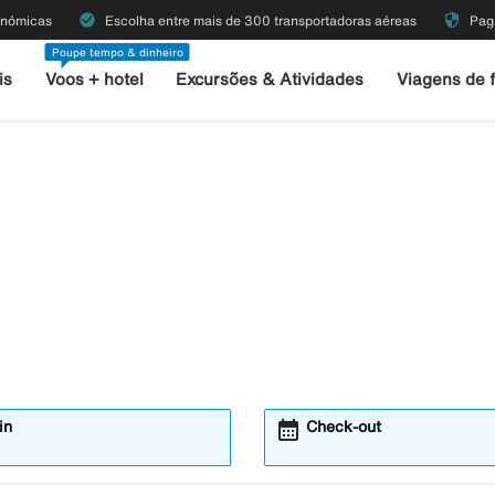
check_circle
security
onómicas
Escolha entre mais de 300 transportadoras aéreas
Pag
Poupe tempo & dinheiro
is
Voos + hotel
Excursões & Atividades
Viagens de 
calendar_month
in
Check-out