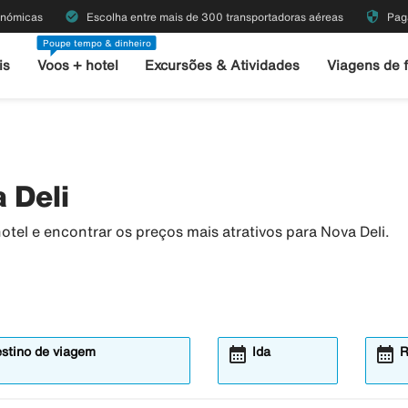
check_circle
security
onómicas
Escolha entre mais de 300 transportadoras aéreas
Pag
Poupe tempo & dinheiro
is
Voos + hotel
Excursões & Atividades
Viagens de 
 Deli
tel e encontrar os preços mais atrativos para Nova Deli.
calendar_month
calendar_month
estino de viagem
Ida
R