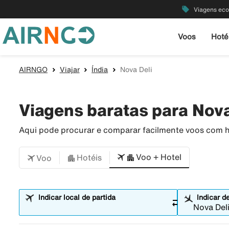
local_offer
Viagens ec
Voos
Hoté
AIRNGO
Viajar
Índia
Nova Deli
Viagens baratas para Nova
Aqui pode procurar e comparar facilmente voos com ho
Voo + Hotel
Hotéis
Voo
Indicar local de partida
Indicar d
sync_alt