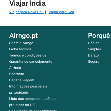
Viajar Índia
Viajar para Nova Deli
Viajar para Goa
Airngo.pt
Porquê
Sobre a Airngo
Rápido
Ficha técnica
Simples
Termos e condições de
Barato
Garantia de cancelamento
Seguro
Airhelp+
Contacto
Pagar a viagem
Informações pessoais e
privacidade
Lista das companhias aéreas
proibidas na UE