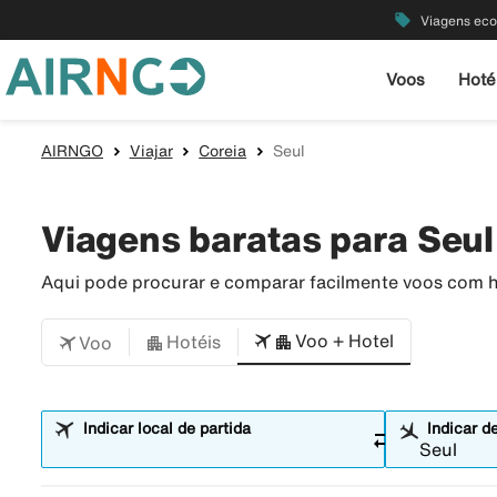
local_offer
Viagens ec
Voos
Hoté
AIRNGO
Viajar
Coreia
Seul
Viagens baratas para Seul
Aqui pode procurar e comparar facilmente voos com ho
Voo + Hotel
Hotéis
Voo
Indicar local de partida
Indicar d
sync_alt