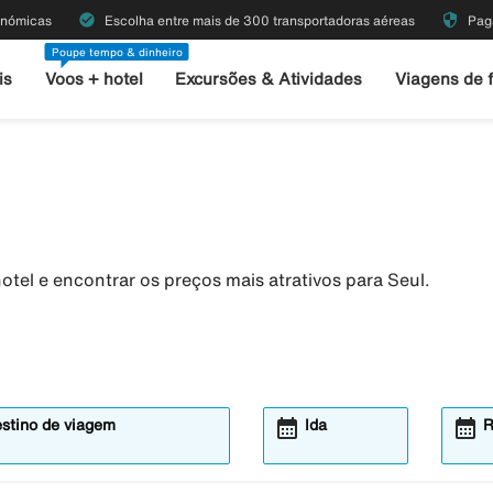
check_circle
security
onómicas
Escolha entre mais de 300 transportadoras aéreas
Pag
Poupe tempo & dinheiro
is
Voos + hotel
Excursões & Atividades
Viagens de 
tel e encontrar os preços mais atrativos para Seul.
calendar_month
calendar_month
estino de viagem
Ida
R