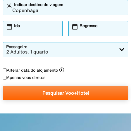
Indicar destino de viagem
calendar_month
calendar_month
Ida
Regresso
Passageiro
2 Adultos, 1 quarto
Alterar data do alojamento
Apenas voos diretos
Pesquisar Voo+Hotel