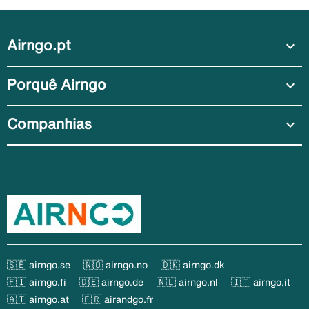
Airngo.pt
expand_more
Porquê Airngo
expand_more
Companhias
expand_more
🇸🇪 airngo.se
🇳🇴 airngo.no
🇩🇰 airngo.dk
🇫🇮 airngo.fi
🇩🇪 airngo.de
🇳🇱 airngo.nl
🇮🇹 airngo.it
🇦🇹 airngo.at
🇫🇷 airandgo.fr