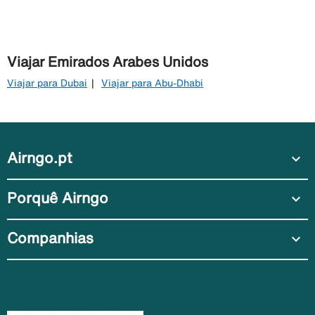
Viajar Emirados Arabes Unidos
Viajar para Dubai
Viajar para Abu-Dhabi
Airngo.pt
expand_more
Porquê Airngo
expand_more
Companhias
expand_more