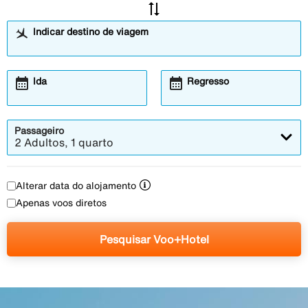
sync_alt
Indicar destino de viagem
calendar_month
calendar_month
Ida
Regresso
Passageiro
2 Adultos, 1 quarto
Alterar data do alojamento
Apenas voos diretos
Pesquisar Voo+Hotel