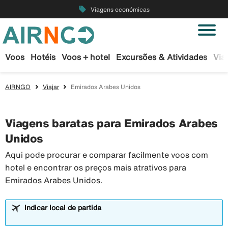
local_offer
Viagens económicas
Voos
Hotéis
Voos + hotel
Excursões & Atividades
Via
AIRNGO
Viajar
Emirados Arabes Unidos
Viagens baratas para Emirados Arabes
Unidos
Aqui pode procurar e comparar facilmente voos com
hotel e encontrar os preços mais atrativos para
Emirados Arabes Unidos.
Indicar local de partida