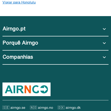
Viajar para Honolulu
Airngo.pt
expand_more
Porquê Airngo
expand_more
Companhias
expand_more
🇸🇪 airngo.se
🇳🇴 airngo.no
🇩🇰 airngo.dk