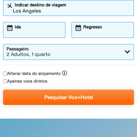
Indicar destino de viagem
calendar_month
calendar_month
Ida
Regresso
Passageiro
2 Adultos, 1 quarto
Alterar data do alojamento
Apenas voos diretos
Pesquisar Voo+Hotel