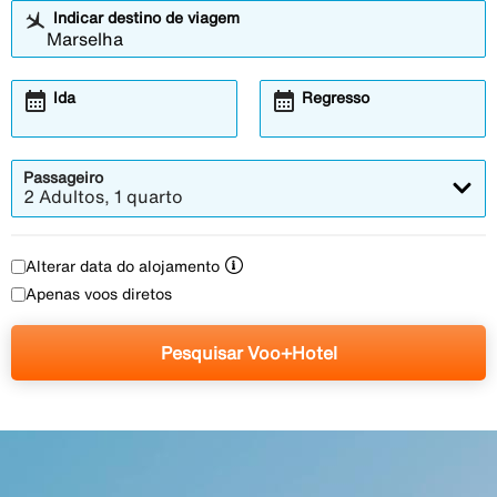
Indicar destino de viagem
calendar_month
calendar_month
Ida
Regresso
Passageiro
2 Adultos, 1 quarto
Alterar data do alojamento
Apenas voos diretos
Pesquisar Voo+Hotel