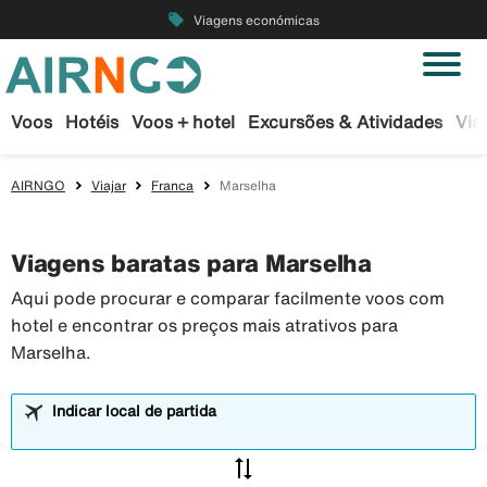
local_offer
Viagens económicas
Voos
Hotéis
Voos + hotel
Excursões & Atividades
Via
AIRNGO
Viajar
Franca
Marselha
Viagens baratas para Marselha
Aqui pode procurar e comparar facilmente voos com
hotel e encontrar os preços mais atrativos para
Marselha.
Indicar local de partida
sync_alt