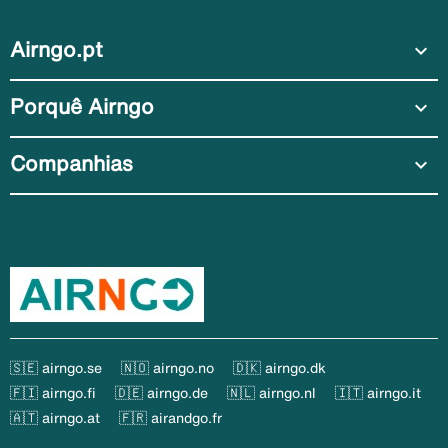
Airngo.pt
expand_more
Porquê Airngo
expand_more
Companhias
expand_more
🇸🇪 airngo.se
🇳🇴 airngo.no
🇩🇰 airngo.dk
🇫🇮 airngo.fi
🇩🇪 airngo.de
🇳🇱 airngo.nl
🇮🇹 airngo.it
🇦🇹 airngo.at
🇫🇷 airandgo.fr