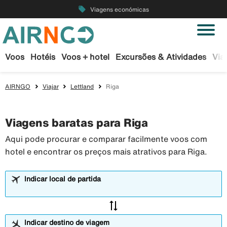
local_offer
Viagens económicas
Voos
Hotéis
Voos + hotel
Excursões & Atividades
Via
AIRNGO
Viajar
Lettland
Riga
Viagens baratas para Riga
Aqui pode procurar e comparar facilmente voos com
hotel e encontrar os preços mais atrativos para Riga.
Indicar local de partida
sync_alt
Indicar destino de viagem