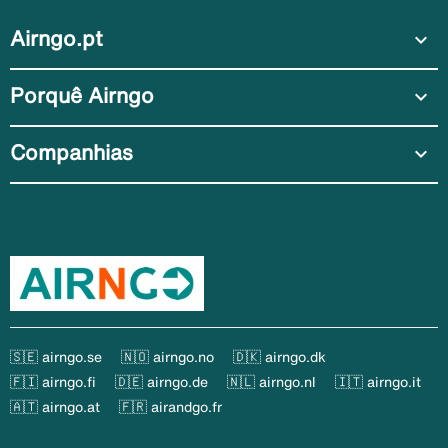
Airngo.pt
expand_more
Porquê Airngo
expand_more
Companhias
expand_more
🇸🇪 airngo.se
🇳🇴 airngo.no
🇩🇰 airngo.dk
🇫🇮 airngo.fi
🇩🇪 airngo.de
🇳🇱 airngo.nl
🇮🇹 airngo.it
🇦🇹 airngo.at
🇫🇷 airandgo.fr