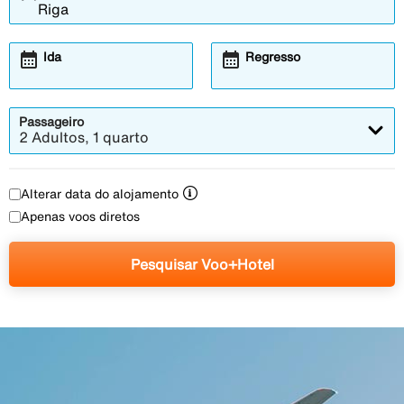
calendar_month
calendar_month
Ida
Regresso
Passageiro
2 Adultos, 1 quarto
Alterar data do alojamento
Apenas voos diretos
Pesquisar Voo+Hotel