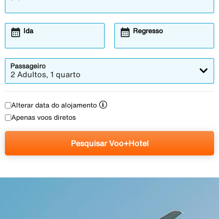
calendar_month
calendar_month
Ida
Regresso
Passageiro
2 Adultos, 1 quarto
Alterar data do alojamento
Apenas voos diretos
Pesquisar Voo+Hotel