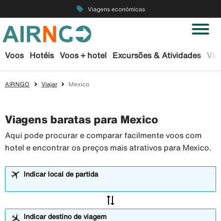
local_offer
Viagens económicas
Voos
Hotéis
Voos + hotel
Excursões & Atividades
Via
AIRNGO
Viajar
Mexico
Viagens baratas para Mexico
Aqui pode procurar e comparar facilmente voos com
hotel e encontrar os preços mais atrativos para Mexico.
Indicar local de partida
sync_alt
Indicar destino de viagem