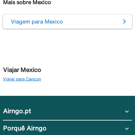
Mais sobre Mexico
Viagem para Mexico
Viajar Mexico
Viajar para Cancun
Airngo.pt
expand_more
Porquê Airngo
expand_more