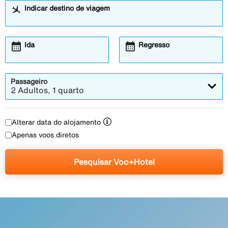
Indicar destino de viagem
calendar_month
calendar_month
Ida
Regresso
Passageiro
2 Adultos, 1 quarto
Alterar data do alojamento
Apenas voos diretos
Pesquisar Voo+Hotel