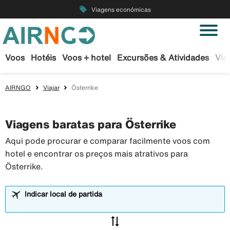
local_offer
Viagens económicas
Voos
Hotéis
Voos + hotel
Excursões & Atividades
Via
AIRNGO
Viajar
Österrike
Viagens baratas para Österrike
Aqui pode procurar e comparar facilmente voos com
hotel e encontrar os preços mais atrativos para
Österrike.
Indicar local de partida
sync_alt