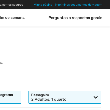
amentos seguros
Minha página - imprimir os documentos de viagem
fim de semana
Perguntas e respostas gerais
s.
egresso
Passageiro
2 Adultos, 1 quarto