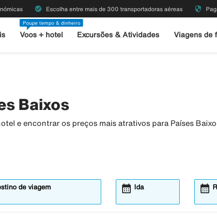
check_circle
security
onómicas
Escolha entre mais de 300 transportadoras aéreas
Pag
Poupe tempo & dinheiro
is
Voos + hotel
Excursões & Atividades
Viagens de 
es Baixos
tel e encontrar os preços mais atrativos para Países Baixo
calendar_month
calendar_month
estino de viagem
Ida
R