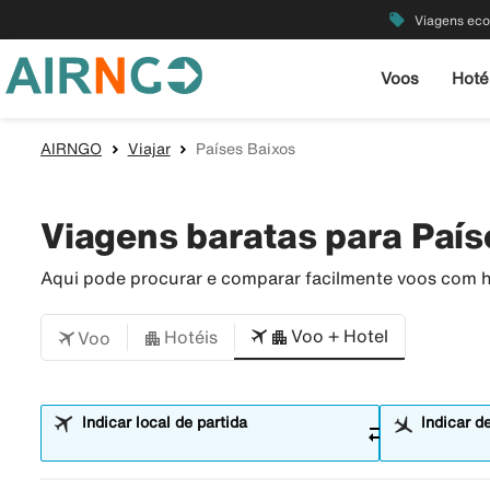
local_offer
Viagens ec
Voos
Hoté
AIRNGO
Viajar
Países Baixos
Viagens baratas para País
Aqui pode procurar e comparar facilmente voos com ho
Voo + Hotel
Hotéis
Voo
Indicar local de partida
Indicar d
sync_alt