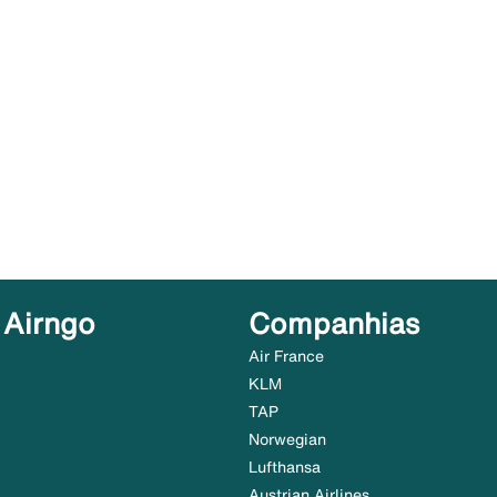
 Airngo
Companhias
Air France
KLM
TAP
Norwegian
Lufthansa
Austrian Airlines