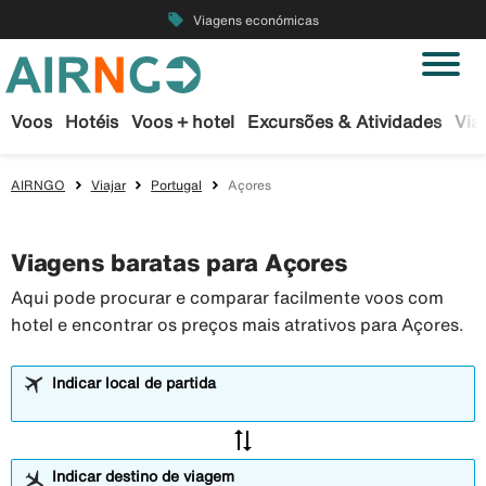
local_offer
Viagens económicas
Voos
Hotéis
Voos + hotel
Excursões & Atividades
Via
AIRNGO
Viajar
Portugal
Açores
Viagens baratas para Açores
Aqui pode procurar e comparar facilmente voos com
hotel e encontrar os preços mais atrativos para Açores.
Indicar local de partida
sync_alt
Indicar destino de viagem