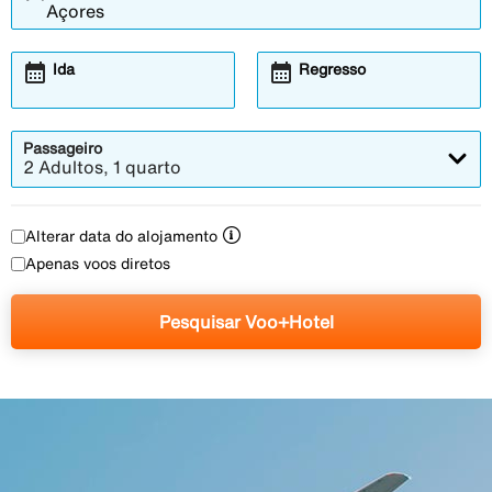
calendar_month
calendar_month
Ida
Regresso
Passageiro
2 Adultos, 1 quarto
Alterar data do alojamento
Apenas voos diretos
Pesquisar Voo+Hotel