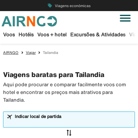
local_offer
Viagens económicas
Voos
Hotéis
Voos + hotel
Excursões & Atividades
Via
AIRNGO
Viajar
Tailandia
Viagens baratas para Tailandia
Aqui pode procurar e comparar facilmente voos com
hotel e encontrar os preços mais atrativos para
Tailandia.
Indicar local de partida
sync_alt