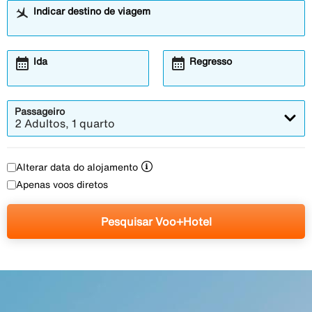
Indicar destino de viagem
calendar_month
calendar_month
Ida
Regresso
Passageiro
2 Adultos, 1 quarto
Alterar data do alojamento
Apenas voos diretos
Pesquisar Voo+Hotel