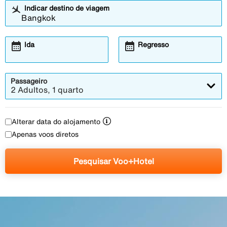
Indicar destino de viagem
calendar_month
calendar_month
Ida
Regresso
Passageiro
2 Adultos, 1 quarto
Alterar data do alojamento
Apenas voos diretos
Pesquisar Voo+Hotel