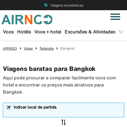
local_offer
Viagens económicas
Voos
Hotéis
Voos + hotel
Excursões & Atividades
Via
AIRNGO
Viajar
Tailandia
Bangkok
Viagens baratas para Bangkok
Aqui pode procurar e comparar facilmente voos com
hotel e encontrar os preços mais atrativos para
Bangkok.
Indicar local de partida
sync_alt